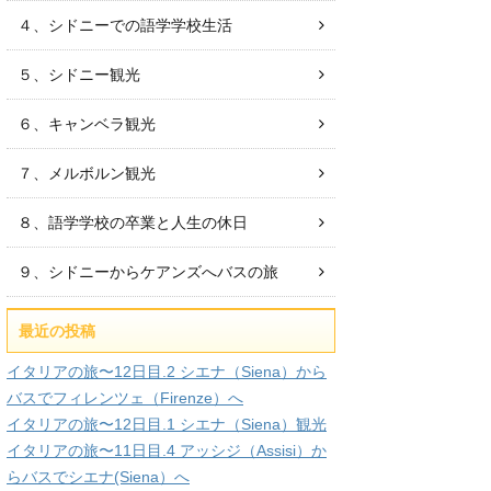
４、シドニーでの語学学校生活
５、シドニー観光
６、キャンベラ観光
７、メルボルン観光
８、語学学校の卒業と人生の休日
９、シドニーからケアンズへバスの旅
最近の投稿
イタリアの旅〜12日目.2 シエナ（Siena）から
バスでフィレンツェ（Firenze）へ
イタリアの旅〜12日目.1 シエナ（Siena）観光
イタリアの旅〜11日目.4 アッシジ（Assisi）か
らバスでシエナ(Siena）へ