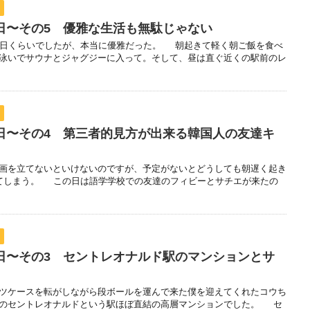
休日〜その5 優雅な生活も無駄じゃない
0日くらいでしたが、本当に優雅だった。 朝起きて軽く朝ご飯を食べ
泳いでサウナとジャグジーに入って。そして、昼は直ぐ近くの駅前のレ
休日〜その4 第三者的見方が出来る韓国人の友達キ
画を立てないといけないのですが、予定がないとどうしても朝遅く起き
てしまう。 この日は語学学校での友達のフィビーとサチエが来たの
休日〜その3 セントレオナルド駅のマンションとサ
ツケースを転がしながら段ボールを運んで来た僕を迎えてくれたコウち
ーのセントレオナルドという駅ほぼ直結の高層マンションでした。 セ