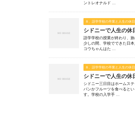
ントレオナルド ...
８、語学学校の卒業と人生の休日
シドニーで人生の
語学学校の授業が終わり、旅
少しの間、学校でできた日
コウちゃんはた ...
８、語学学校の卒業と人生の休日
シドニーで人生の
シドニー三日目はホームステ
パンかフルーツを食べると
す。学校の入学手 ...