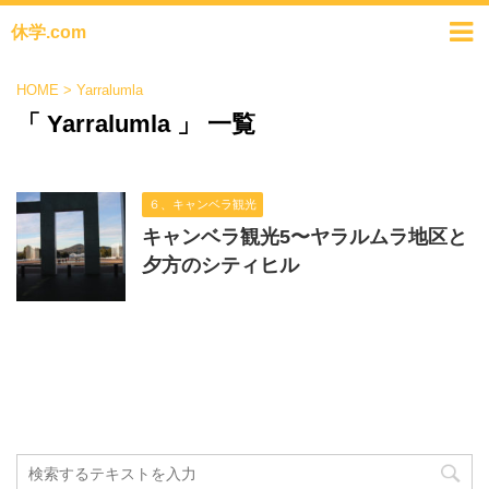
休学.com
HOME
>
Yarralumla
「 Yarralumla 」 一覧
６、キャンベラ観光
キャンベラ観光5〜ヤラルムラ地区と
夕方のシティヒル