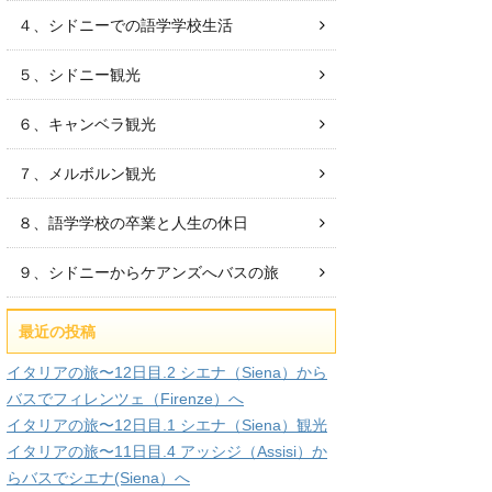
４、シドニーでの語学学校生活
５、シドニー観光
６、キャンベラ観光
７、メルボルン観光
８、語学学校の卒業と人生の休日
９、シドニーからケアンズへバスの旅
最近の投稿
イタリアの旅〜12日目.2 シエナ（Siena）から
バスでフィレンツェ（Firenze）へ
イタリアの旅〜12日目.1 シエナ（Siena）観光
イタリアの旅〜11日目.4 アッシジ（Assisi）か
らバスでシエナ(Siena）へ