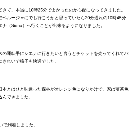
きて、本当に10時25分でよかったのか心配になってきました。
ペルージャにでも行こうかと思っていたら20分遅れの10時45分
ナ（Siena）へ行くことが出来るようになりました。
スの運転手にシエナに行きたいと言うとチケットを売ってくれてバ
にきれいで椅子も快適でした。
日本とはひと味違った森林がオレンジ色になりかけで、家は薄茶色
込んできました。
らいで到着しました。